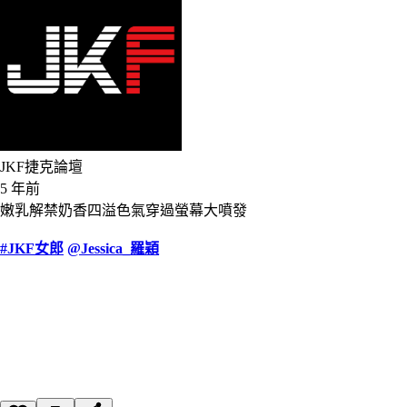
JKF捷克論壇
5 年前
嫩乳解禁奶香四溢色氣穿過螢幕大噴發
#JKF女郎
@Jessica_羅穎