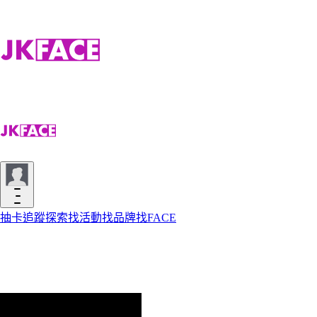
抽卡
追蹤
探索
找活動
找品牌
找FACE