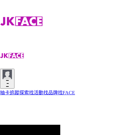
抽卡
追蹤
探索
找活動
找品牌
找FACE