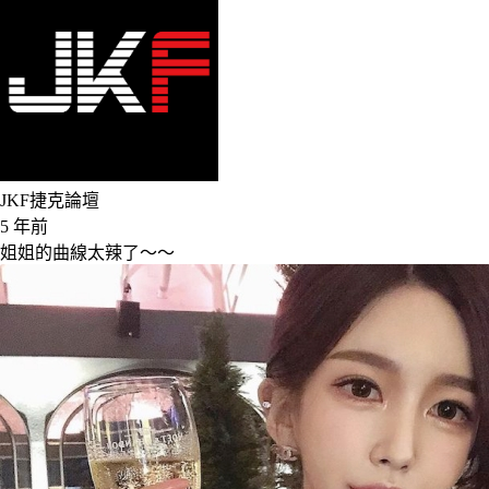
JKF捷克論壇
5 年前
姐姐的曲線太辣了～～