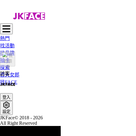
熱門
找活動
找品牌
抽卡
探索
訪客
百大女郎
找FACE
登入
設定
JKFace© 2018 - 2026
All Right Reserved