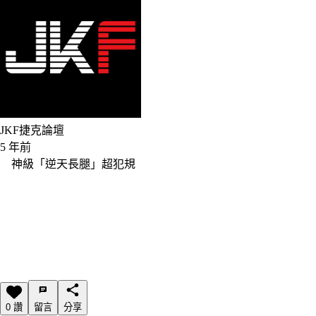
JKF捷克論壇
5 年前
神級「逆天長腿」超犯規
0 讚
留言
分享