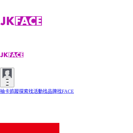
抽卡
追蹤
探索
找活動
找品牌
找FACE