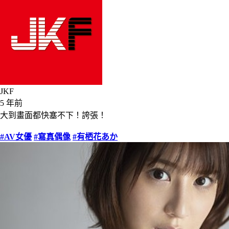
JKF
5 年前
大到畫面都快塞不下！誇張！
#AV女優
#寫真偶像
#有栖花あか