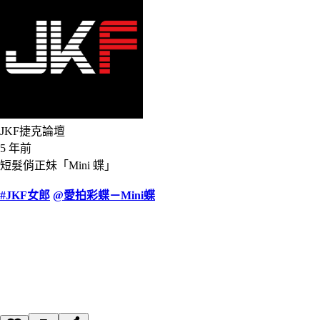
JKF捷克論壇
5 年前
短髮俏正妹「Mini 蝶」
#JKF女郎
@愛拍彩蝶－Mini蝶