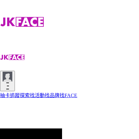
抽卡
追蹤
探索
找活動
找品牌
找FACE