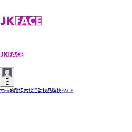
抽卡
追蹤
探索
找活動
找品牌
找FACE