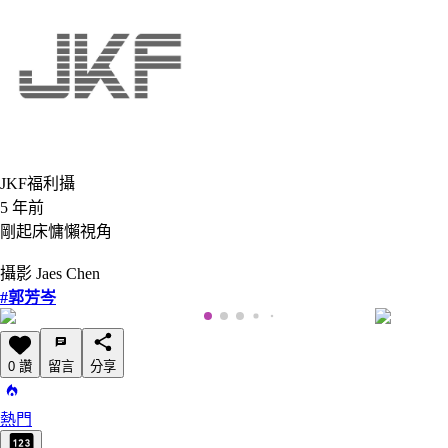
JKF福利攝
5 年前
剛起床慵懶視角
攝影 Jaes Chen
#郭芳岑
0 讚
留言
分享
熱門