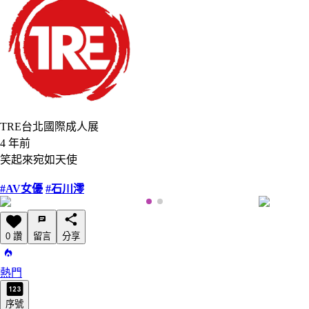
TRE台北國際成人展
4 年前
笑起來宛如天使
#AV女優
#石川澪
0 讚
留言
分享
熱門
序號