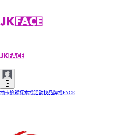
抽卡
追蹤
探索
找活動
找品牌
找FACE