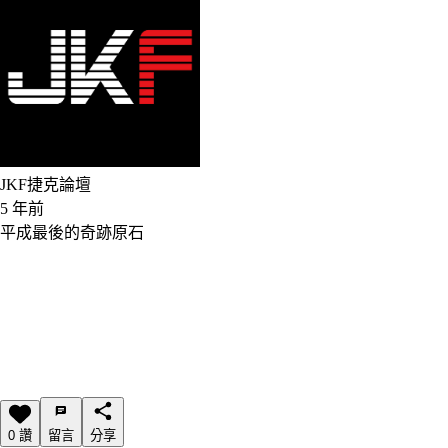
JKF捷克論壇
5 年前
平成最後的奇跡原石
0 讚
留言
分享