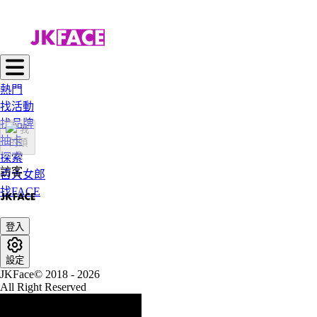
熱門
找活動
找品牌
抽卡
探索
訪客
百大女郎
找FACE
登入
設定
JKFace© 2018 - 2026
All Right Reserved