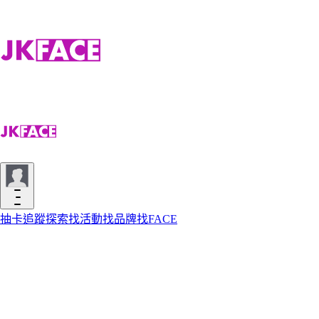
抽卡
追蹤
探索
找活動
找品牌
找FACE