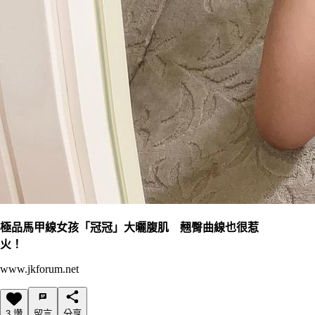
極品馬甲線女孩「冠冠」大曬腹肌 翹臀曲線也很惹
火！
www.jkforum.net
3 讚
留言
分享