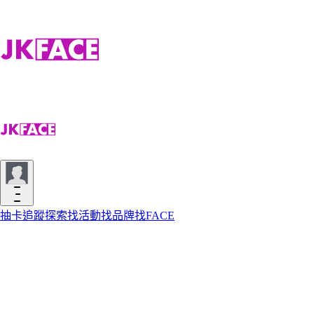
抽卡
追蹤
探索
找活動
找品牌
找FACE