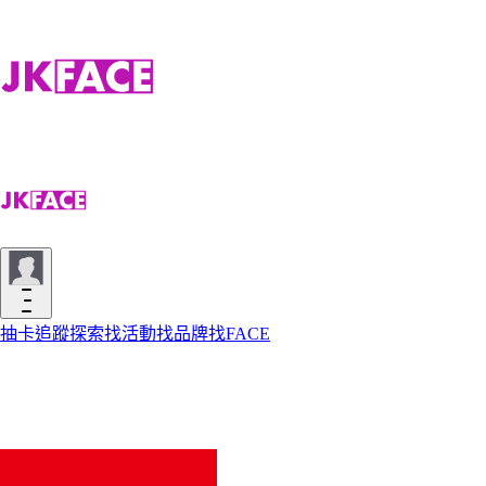
抽卡
追蹤
探索
找活動
找品牌
找FACE