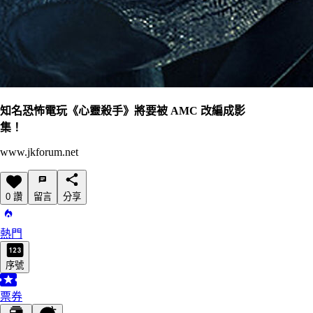
知名恐怖電玩《心靈殺手》將要被 AMC 改編成影
集！
www.jkforum.net
0 讚
留言
分享
熱門
序號
票券