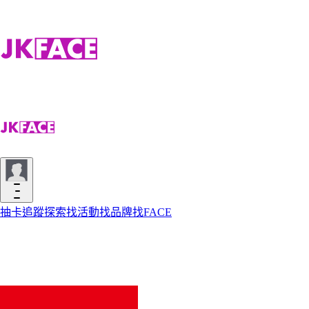
抽卡
追蹤
探索
找活動
找品牌
找FACE