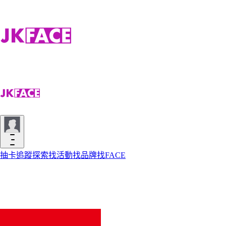
抽卡
追蹤
探索
找活動
找品牌
找FACE