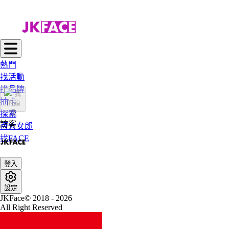
熱門
找活動
找品牌
抽卡
探索
訪客
百大女郎
找FACE
登入
設定
JKFace© 2018 - 2026
All Right Reserved