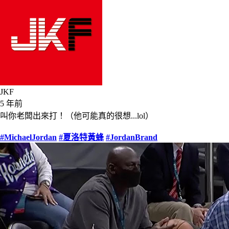
JKF
5 年前
叫你老闆出來打！（他可能真的很想...lol）
#MichaelJordan
#夏洛特黃蜂
#JordanBrand