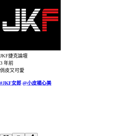
JKF捷克論壇
3 年前
俏皮又可愛
#JKF女郎
@小皮楊心美