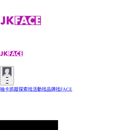
抽卡
追蹤
探索
找活動
找品牌
找FACE