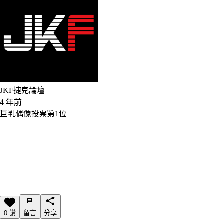
JKF捷克論壇
4 年前
巨乳偶像投票第1位
0 讚
留言
分享