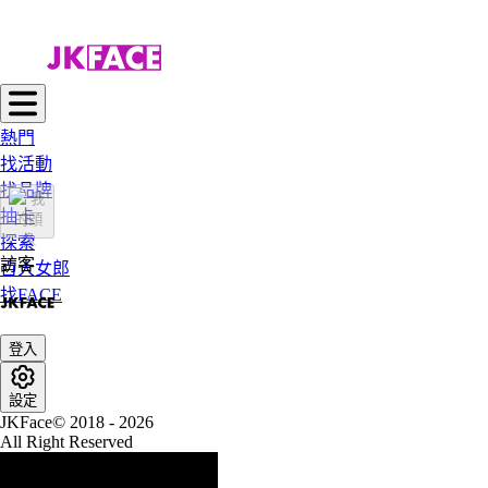
熱門
找活動
找品牌
抽卡
探索
訪客
百大女郎
找FACE
登入
設定
JKFace© 2018 - 2026
All Right Reserved