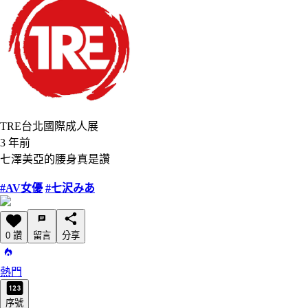
TRE台北國際成人展
3 年前
七澤美亞的腰身真是讚
#AV女優
#七沢みあ
0 讚
留言
分享
熱門
序號