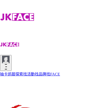
抽卡
追蹤
探索
找活動
找品牌
找FACE