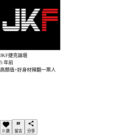
JKF捷克論壇
5 年前
高顏值+好身材辣翻一票人
0 讚
留言
分享