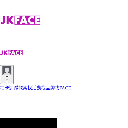
抽卡
追蹤
探索
找活動
找品牌
找FACE