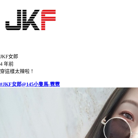
JKF女郎
4 年前
穿這樣太辣啦！
#JKF女郎
@145小隻馬-霓霓