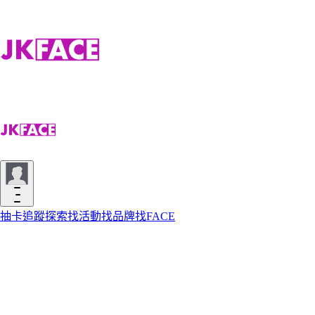
抽卡
追蹤
探索
找活動
找品牌
找FACE