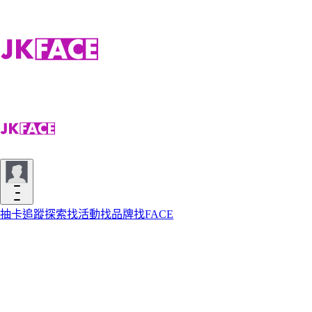
抽卡
追蹤
探索
找活動
找品牌
找FACE