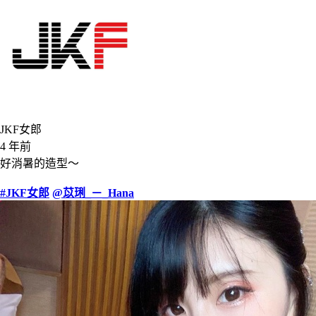
JKF女郎
4 年前
好消暑的造型～
#JKF女郎
@苡琍_－_Hana