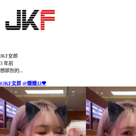
JKF女郎
3 年前
想舔別的...
#JKF女郎
@姍姍33🧡