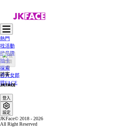
熱門
找活動
找品牌
抽卡
探索
訪客
百大女郎
找FACE
登入
設定
JKFace© 2018 - 2026
All Right Reserved