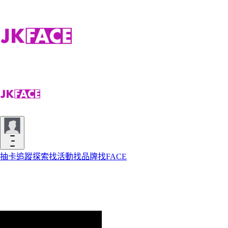
抽卡
追蹤
探索
找活動
找品牌
找FACE