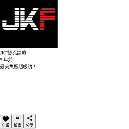
JKF捷克論壇
5 年前
最美魚販超吸睛！
0 讚
留言
分享