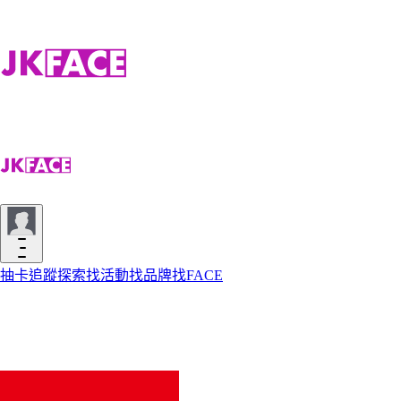
抽卡
追蹤
探索
找活動
找品牌
找FACE