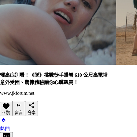
懼高症別看！《墜》挑戰徒手攀岩 610 公尺高電塔
意外受困、驚悚體驗讓你心跳飆高！
www.jkforum.net
0 讚
留言
分享
熱門