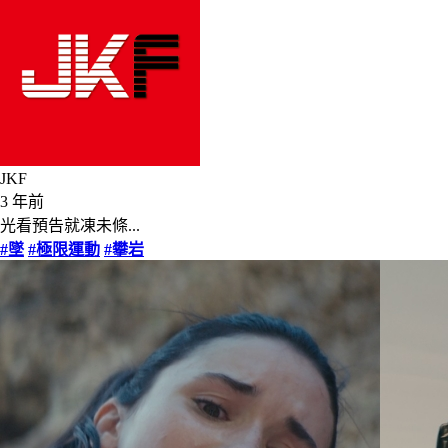
JKF
3 年前
光看預告就凍未條...
#墜
#極限運動
#攀岩