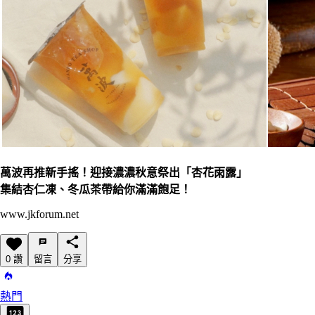
萬波再推新手搖！迎接濃濃秋意祭出「杏花雨露」
集結杏仁凍、冬瓜茶帶給你滿滿飽足！
www.jkforum.net
0 讚
留言
分享
熱門