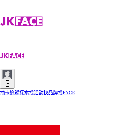
抽卡
追蹤
探索
找活動
找品牌
找FACE