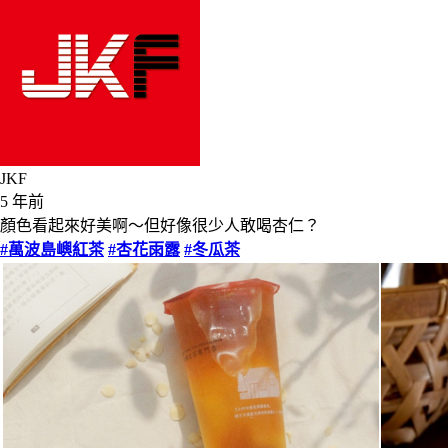
JKF
5 年前
顏色看起來好美啊～但好像很少人敢喝杏仁？
#萬波島嶼紅茶
#杏花雨露
#冬瓜茶