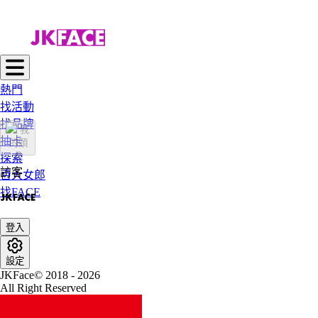
熱門
找活動
找品牌
抽卡
探索
訪客
百大女郎
找FACE
登入
設定
JKFace© 2018 - 2026
All Right Reserved