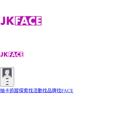
抽卡
追蹤
探索
找活動
找品牌
找FACE