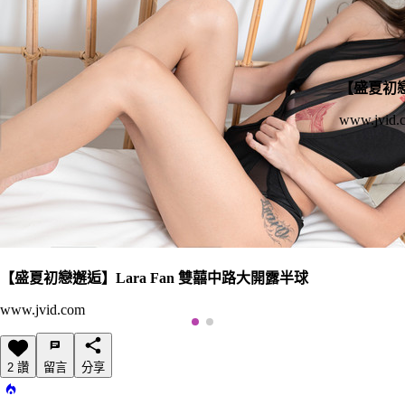
【盛夏初戀
www.jvid.
【盛夏初戀邂逅】Lara Fan 雙囍中路大開露半球
www.jvid.com
2 讚
留言
分享