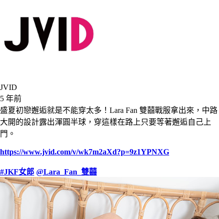
JVID
5 年前
盛夏初戀邂逅就是不能穿太多！Lara Fan 雙囍戰服拿出來，中路
大開的設計露出渾圓半球，穿這樣在路上只要等著邂逅自己上
門。
https://www.jvid.com/v/wk7m2aXd?p=9z1YPNXG
#JKF女郎
@Lara_Fan_雙囍