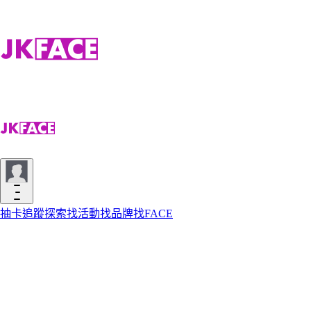
抽卡
追蹤
探索
找活動
找品牌
找FACE