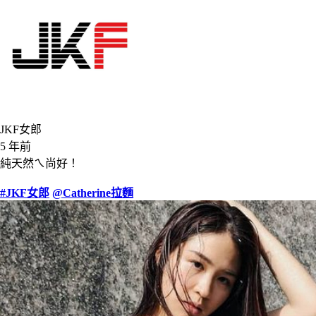
JKF女郎
5 年前
純天然ㄟ尚好！
#JKF女郎
@Catherine拉麵