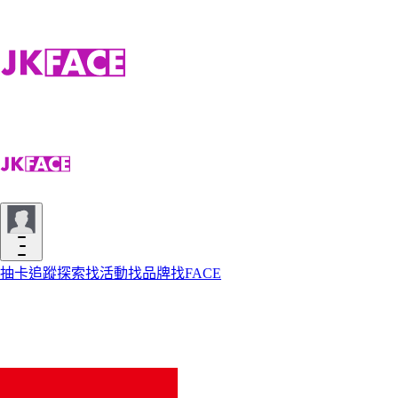
抽卡
追蹤
探索
找活動
找品牌
找FACE