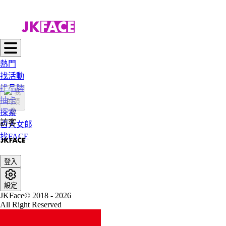
熱門
找活動
找品牌
抽卡
探索
訪客
百大女郎
找FACE
登入
設定
JKFace© 2018 - 2026
All Right Reserved