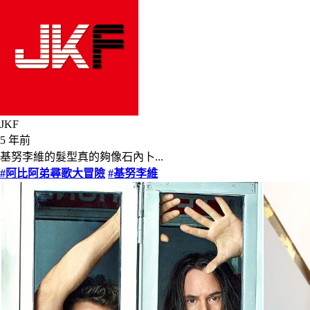
JKF
5 年前
基努李維的髮型真的夠像石內卜...
#阿比阿弟尋歌大冒險
#基努李維