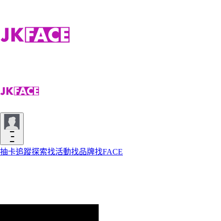
抽卡
追蹤
探索
找活動
找品牌
找FACE