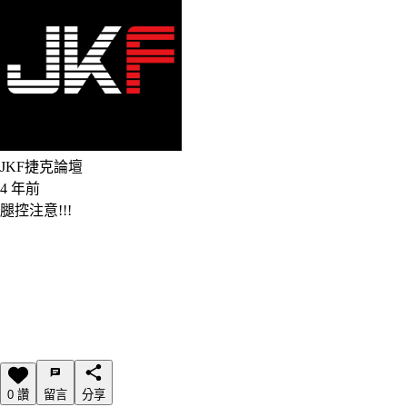
JKF捷克論壇
4 年前
腿控注意!!!
0 讚
留言
分享