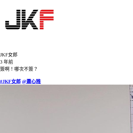
JKF女郎
3 年前
簽啊！哪次不簽？
#JKF女郎
@蕭心雅