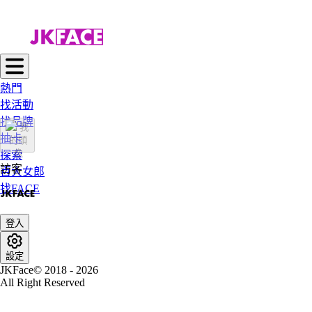
熱門
找活動
找品牌
抽卡
探索
訪客
百大女郎
找FACE
登入
設定
JKFace© 2018 - 2026
All Right Reserved