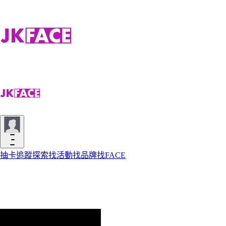
抽卡
追蹤
探索
找活動
找品牌
找FACE