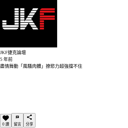
JKF捷克論壇
5 年前
盡情舞動「風騷肉體」撩慾力超強擋不住
0 讚
留言
分享