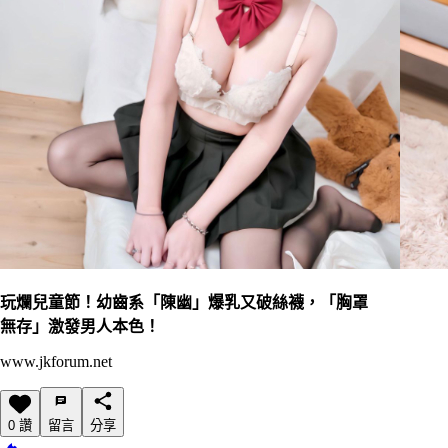
玩爛兒童節！幼齒系「陳幽」爆乳又破絲襪，「胸罩
無存」激發男人本色！
www.jkforum.net
0 讚
留言
分享