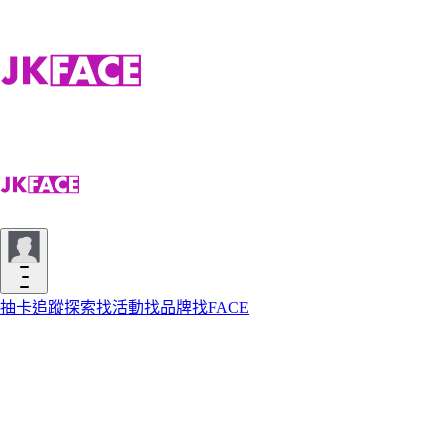
抽卡
追蹤
探索
找活動
找品牌
找FACE