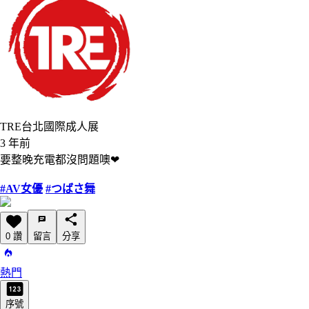
TRE台北國際成人展
3 年前
要整晚充電都沒問題噢❤
#AV女優
#つばさ舞
0 讚
留言
分享
熱門
序號