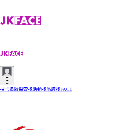
抽卡
追蹤
探索
找活動
找品牌
找FACE