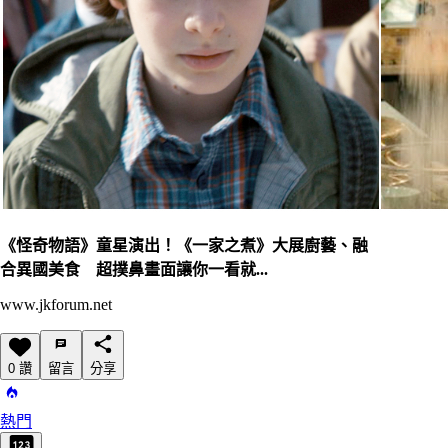
《怪奇物語》童星演出！《一家之煮》大展廚藝、融
合異國美食 超撲鼻畫面讓你一看就...
www.jkforum.net
0 讚
留言
分享
熱門