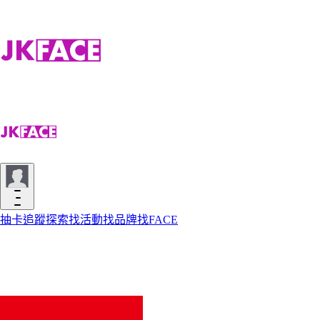
抽卡
追蹤
探索
找活動
找品牌
找FACE