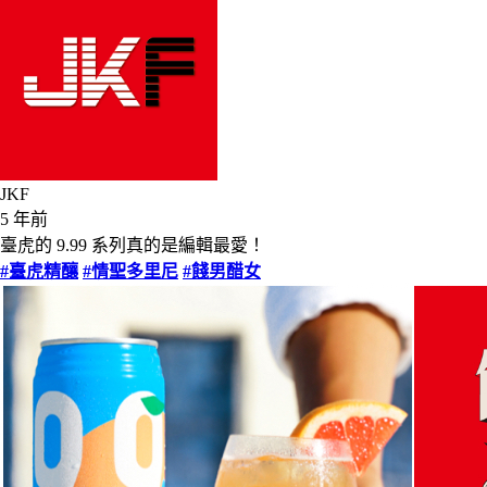
JKF
5 年前
臺虎的 9.99 系列真的是編輯最愛！
#臺虎精釀
#情聖多里尼
#餞男醋女