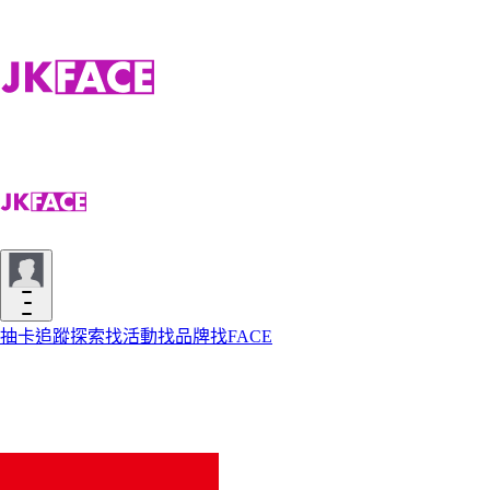
抽卡
追蹤
探索
找活動
找品牌
找FACE