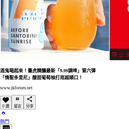
酒鬼喝起來！臺虎精釀最新「9.99調啤」第六彈
「情聖多里尼」酸甜葡萄柚打底超順口！
www.jkforum.net
0 讚
留言
分享
熱門