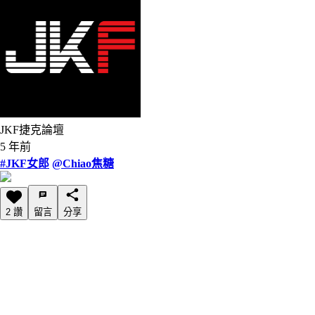
JKF捷克論壇
5 年前
#JKF女郎
@Chiao焦糖
2 讚
留言
分享