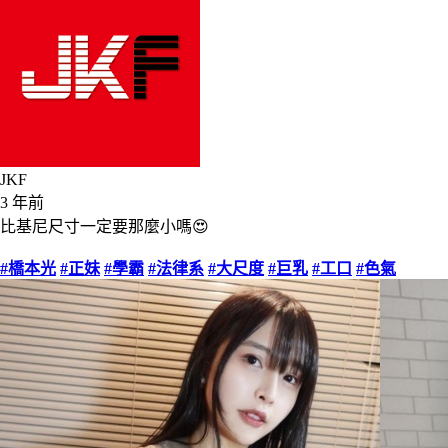
JKF
3 年前
比基尼尺寸一定要那麼小嗎😍
#橋本光
#正妹
#學霸
#法律系
#大尺度
#巨乳
#工口
#色氣