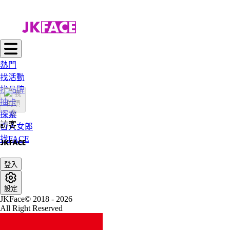
熱門
找活動
找品牌
抽卡
探索
訪客
百大女郎
找FACE
登入
設定
JKFace© 2018 - 2026
All Right Reserved