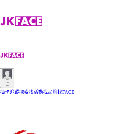
抽卡
追蹤
探索
找活動
找品牌
找FACE