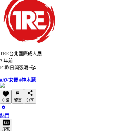
TRE台北國際成人展
3 年前
IG昨日開張囉~🥰
#AV女優
#神木麗
0 讚
留言
分享
熱門
序號