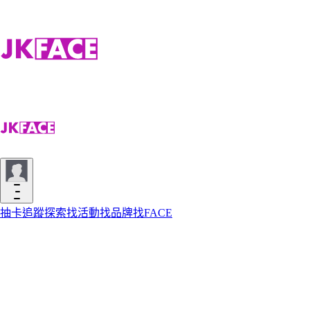
抽卡
追蹤
探索
找活動
找品牌
找FACE