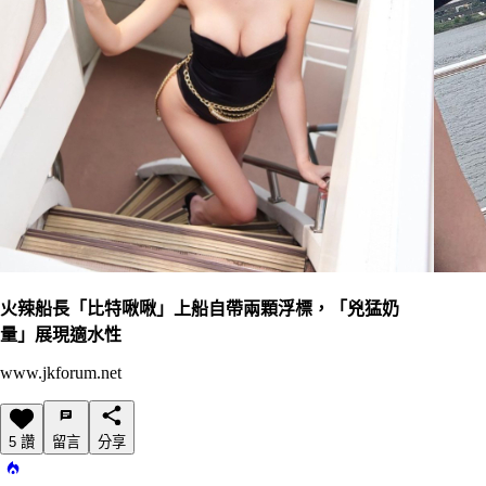
火辣船長「比特啾啾」上船自帶兩顆浮標，「兇猛奶
量」展現適水性
www.jkforum.net
5 讚
留言
分享