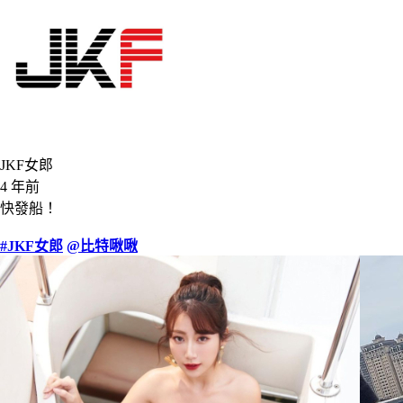
JKF女郎
4 年前
快發船！
#JKF女郎
@比特啾啾