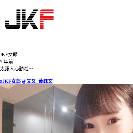
JKF女郎
5 年前
太讓人心動啦～
#JKF女郎
@又又_黃鈺文