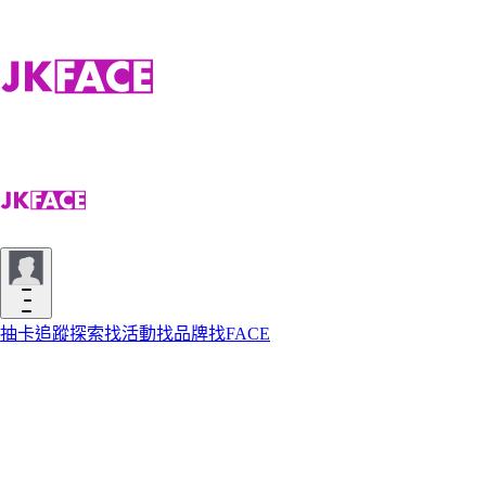
抽卡
追蹤
探索
找活動
找品牌
找FACE