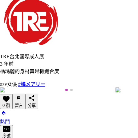
TRE台北國際成人展
3 年前
橘瑪麗的身材真是穠纖合度
#av女優
#橘メアリー
0 讚
留言
分享
熱門
序號