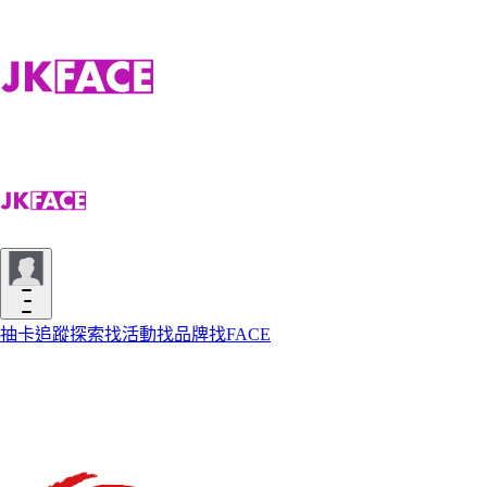
抽卡
追蹤
探索
找活動
找品牌
找FACE