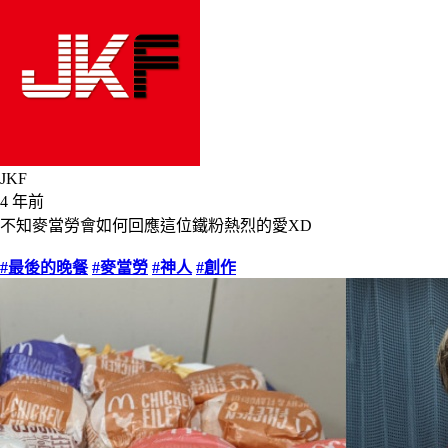
JKF
4 年前
不知麥當勞會如何回應這位鐵粉熱烈的愛XD
#最後的晚餐
#麥當勞
#神人
#創作