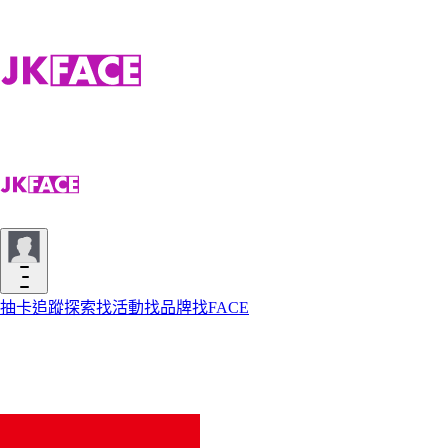
抽卡
追蹤
探索
找活動
找品牌
找FACE