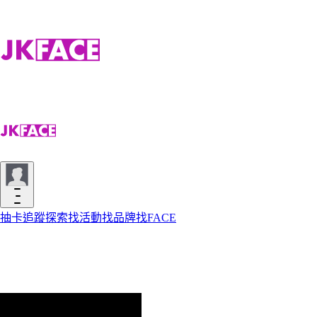
抽卡
追蹤
探索
找活動
找品牌
找FACE