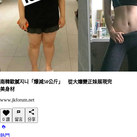
南韓歐膩지니「爆減50公斤」 從大嬸變正妹展現完
美身材
www.jkforum.net
0 讚
留言
分享
熱門