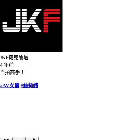
JKF捷克論壇
4 年前
自拍高手！
#AV女優
#紬莉緒