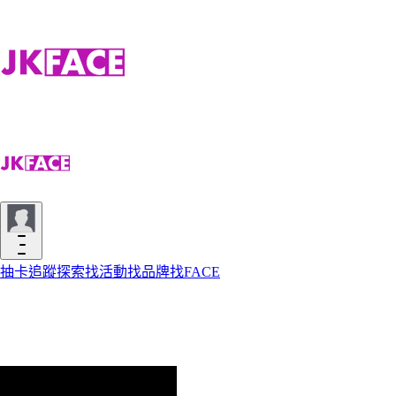
抽卡
追蹤
探索
找活動
找品牌
找FACE