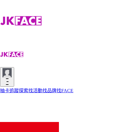
抽卡
追蹤
探索
找活動
找品牌
找FACE