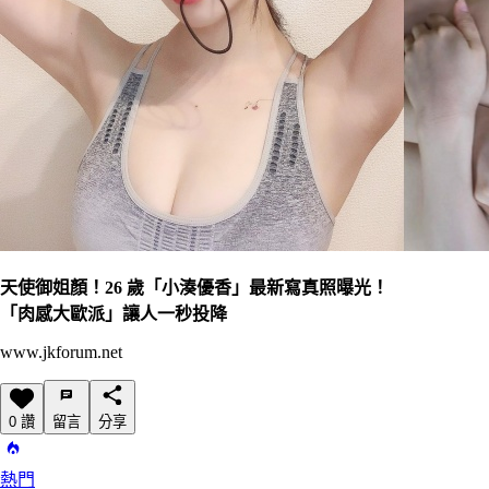
天使御姐顏！26 歲「小湊優香」最新寫真照曝光！
「肉感大歐派」讓人一秒投降
www.jkforum.net
0 讚
留言
分享
熱門