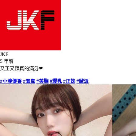
JKF
5 年前
又正又辣真的滿分❤
#小湊優香
#寫真
#美胸
#爆乳
#正妹
#歐派