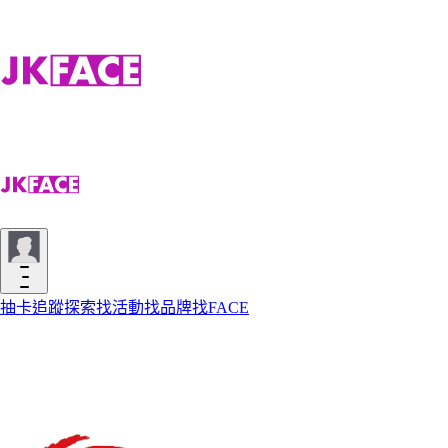
抽卡
追蹤
探索
找活動
找品牌
找FACE