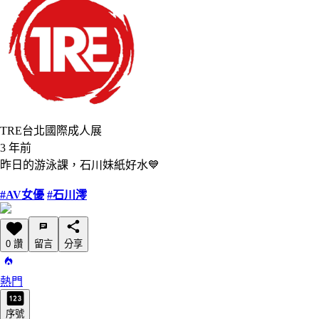
TRE台北國際成人展
3 年前
昨日的游泳課，石川妹紙好水💙
#AV女優
#石川澪
0 讚
留言
分享
熱門
序號