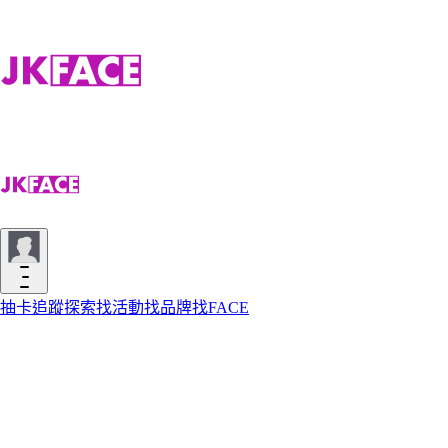
抽卡
追蹤
探索
找活動
找品牌
找FACE