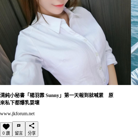
清純小秘書「楊羽霏 Sunny」第一天報到就喊累 原
來私下都爆乳耍壞
www.jkforum.net
0 讚
留言
分享