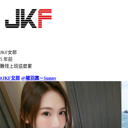
JKF女郎
5 年前
難怪上班這麼累
#JKF女郎
@楊羽霏－Sunny