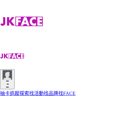
抽卡
追蹤
探索
找活動
找品牌
找FACE