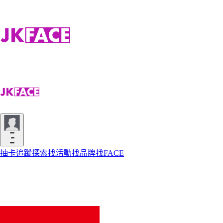
抽卡
追蹤
探索
找活動
找品牌
找FACE